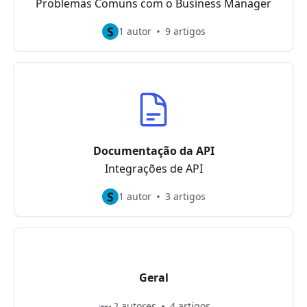
Problemas Comuns com o Business Manager
S
1 autor
9 artigos
Documentação da API
Integrações de API
S
1 autor
3 artigos
Geral
2 autores
4 artigos