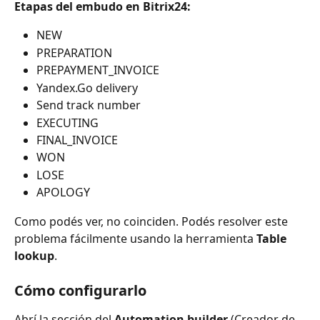
Etapas del embudo en Bitrix24:
NEW
PREPARATION
PREPAYMENT_INVOICE
Yandex.Go delivery
Send track number
EXECUTING
FINAL_INVOICE
WON
LOSE
APOLOGY
Como podés ver, no coinciden. Podés resolver este 
problema fácilmente usando la herramienta 
Table 
lookup
.
Cómo configurarlo
Abrí la sección del 
Automation builder
 (Creador de 